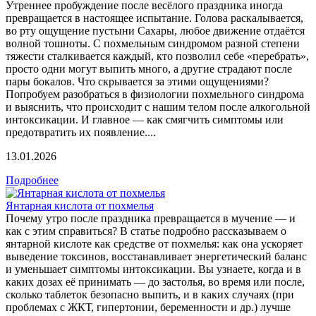
Утреннее пробуждение после весёлого праздника иногда
превращается в настоящее испытание. Голова раскалывается,
во рту ощущение пустыни Сахары, любое движение отдаётся
волной тошноты. С похмельным синдромом разной степени
тяжести сталкивается каждый, кто позволил себе «перебрать»,
просто одни могут выпить много, а другие страдают после
пары бокалов. Что скрывается за этими ощущениями?
Попробуем разобраться в физиологии похмельного синдрома
и выяснить, что происходит с нашим телом после алкогольной
интоксикации. И главное — как смягчить симптомы или
предотвратить их появление....
13.01.2026
Подробнее
Янтарная кислота от похмелья
Почему утро после праздника превращается в мучение — и
как с этим справиться? В статье подробно рассказываем о
янтарной кислоте как средстве от похмелья: как она ускоряет
выведение токсинов, восстанавливает энергетический баланс
и уменьшает симптомы интоксикации. Вы узнаете, когда и в
каких дозах её принимать — до застолья, во время или после,
сколько таблеток безопасно выпить, и в каких случаях (при
проблемах с ЖКТ, гипертонии, беременности и др.) лучше