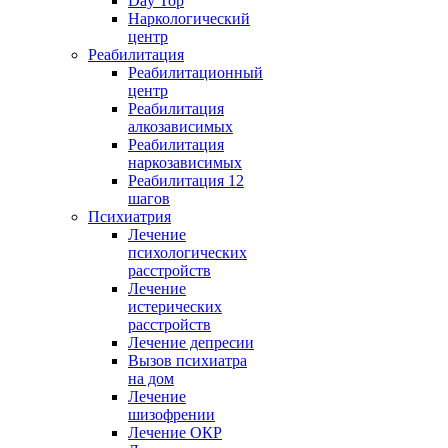
Day Top
Наркологический
центр
Реабилитация
Реабилитационный
центр
Реабилитация
алкозависимых
Реабилитация
наркозависимых
Реабилитация 12
шагов
Психиатрия
Лечение
психологических
расстройств
Лечение
истерических
расстройств
Лечение депресии
Вызов психиатра
на дом
Лечение
шизофрении
Лечение ОКР