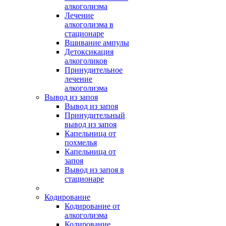
алкоголизма
Лечение
алкоголизма в
стационаре
Вшивание ампулы
Детоксикация
алкоголиков
Принудительное
лечение
алкоголизма
Вывод из запоя
Вывод из запоя
Принудительный
вывод из запоя
Капельница от
похмелья
Капельница от
запоя
Вывод из запоя в
стационаре
Кодирование
Кодирование от
алкоголизма
Кодирование