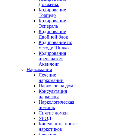
Довженко
Кодирование
Торпедо
Кодирование
Эспераль
Кодирование
Двойной блок
Кодирование по
методу Шичко
Кодирования
препаратом
Аквилонг
Наркомания
Лечение
наркомании
Нарколог на дом
Консультация
нарколога
Наркологическая
помощь
Снятие ломки
УБОД
Капельница после
наркотиков
Лечение