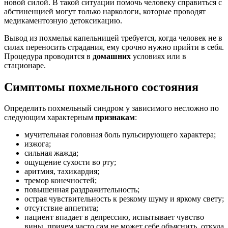
новой силой. В такой ситуации помочь человеку справиться с
абстиненцией могут только наркологи, которые проводят
медикаментозную детоксикацию.
Вывод из похмелья капельницей требуется, когда человек не в
силах переносить страдания, ему срочно нужно прийти в себя.
Процедура проводится в
домашних
условиях или в
стационаре.
Симптомы похмельного состояния
Определить похмельный синдром у зависимого несложно по
следующим характерным
признакам
:
мучительная головная боль пульсирующего характера;
изжога;
сильная жажда;
ощущение сухости во рту;
аритмия, тахикардия;
тремор конечностей;
повышенная раздражительность;
острая чувствительность к резкому шуму и яркому свету;
отсутствие аппетита;
пациент впадает в депрессию, испытывает чувство
вины, причем часто сам не может себе объяснить, откуда