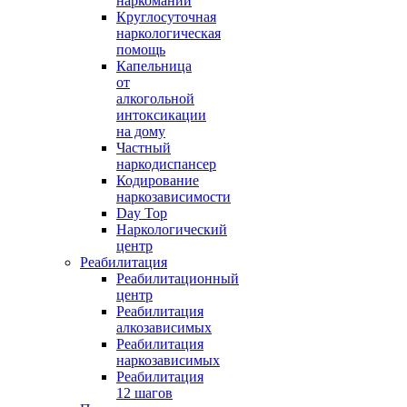
наркомании
Круглосуточная
наркологическая
помощь
Капельница
от
алкогольной
интоксикации
на дому
Частный
наркодиспансер
Кодирование
наркозависимости
Day Top
Наркологический
центр
Реабилитация
Реабилитационный
центр
Реабилитация
алкозависимых
Реабилитация
наркозависимых
Реабилитация
12 шагов