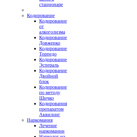
стационаре
Кодирование
Кодирование
от
алкоголизма
Кодирование
Довженко
Кодирование
Торпедо
Кодирование
Эспераль
Кодирование
Двойной
блок
Кодирование
по методу
Шичко
Кодирования
препаратом
Аквилонг
Наркомания
Лечение
наркомании
Нарколог на