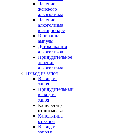
Лечение
женского
алкоголизма
Лечение
алкоголизма
в стационаре
Вшивание
ампулы
Детоксикация
алкоголиков
Принудительное
лечение
алкоголизма
Вывод из запоя
Вывод из
запоя
Принудительный
вывод из
запоя
Капельница
от похмелья
Капельница
от запоя
Вывод из
запоя в