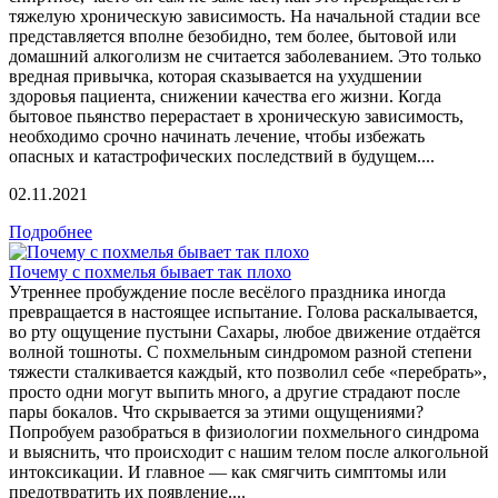
тяжелую хроническую зависимость. На начальной стадии все
представляется вполне безобидно, тем более, бытовой или
домашний алкоголизм не считается заболеванием. Это только
вредная привычка, которая сказывается на ухудшении
здоровья пациента, снижении качества его жизни. Когда
бытовое пьянство перерастает в хроническую зависимость,
необходимо срочно начинать лечение, чтобы избежать
опасных и катастрофических последствий в будущем....
02.11.2021
Подробнее
Почему с похмелья бывает так плохо
Утреннее пробуждение после весёлого праздника иногда
превращается в настоящее испытание. Голова раскалывается,
во рту ощущение пустыни Сахары, любое движение отдаётся
волной тошноты. С похмельным синдромом разной степени
тяжести сталкивается каждый, кто позволил себе «перебрать»,
просто одни могут выпить много, а другие страдают после
пары бокалов. Что скрывается за этими ощущениями?
Попробуем разобраться в физиологии похмельного синдрома
и выяснить, что происходит с нашим телом после алкогольной
интоксикации. И главное — как смягчить симптомы или
предотвратить их появление....