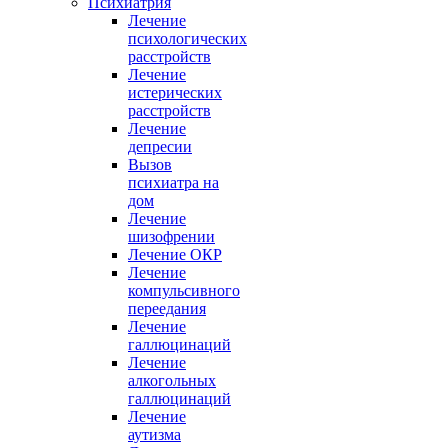
Психиатрия
Лечение
психологических
расстройств
Лечение
истерических
расстройств
Лечение
депресии
Вызов
психиатра на
дом
Лечение
шизофрении
Лечение ОКР
Лечение
компульсивного
переедания
Лечение
галлюцинаций
Лечение
алкогольных
галлюцинаций
Лечение
аутизма